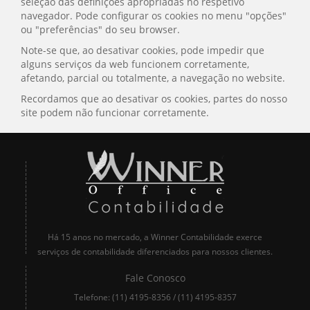
seleção das definições apropriadas no respetivo
navegador. Pode configurar os cookies no menu "opções"
ou "preferências" do seu browser.
Note-se que, ao desativar cookies, pode impedir que
alguns serviços da web funcionem corretamente,
afetando, parcial ou totalmente, a navegação no website.
Recordamos que ao desativar os cookies, partes do nosso
site podem não funcionar corretamente.
Há 15 anos no mercado, a Winner Contabilidade exerce
serviços de contabilidade diferenciados para nossos clientes.
Fale Conosco
Telefone:
(11) 4195-8356
/
(11) 4195-8357