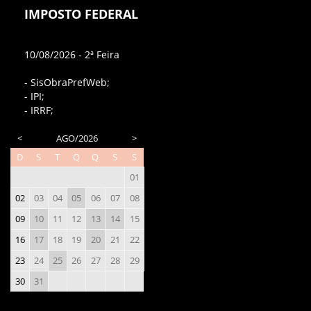
IMPOSTO FEDERAL
10/08/2026 - 2ª Feira
- SisObraPrefWeb;
- IPI;
- IRRF;
<
AGO/2026
>
D
S
T
Q
Q
S
S
01
02
03
04
05
06
07
08
09
10
11
12
13
14
15
16
17
18
19
20
21
22
23
24
25
26
27
28
29
30
31