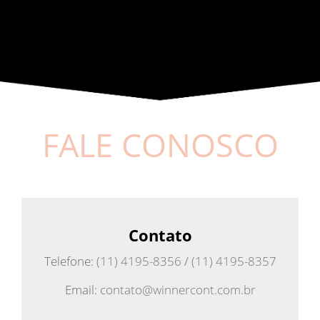
FALE CONOSCO
Contato
Telefone:
(11) 4195-8356
/
(11) 4195-8357
Email:
contato@winnercont.com.br