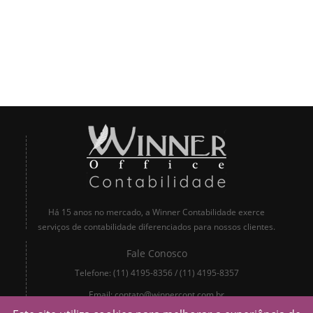
Há 15 anos no mercado, a Winner Contabilidade exerce
serviços de contabilidade diferenciados para nossos clientes.
Fale Conosco
Telefone:
(11) 4195-8356
/
(11) 4195-8357
Email:
contato@winnercont.com.br